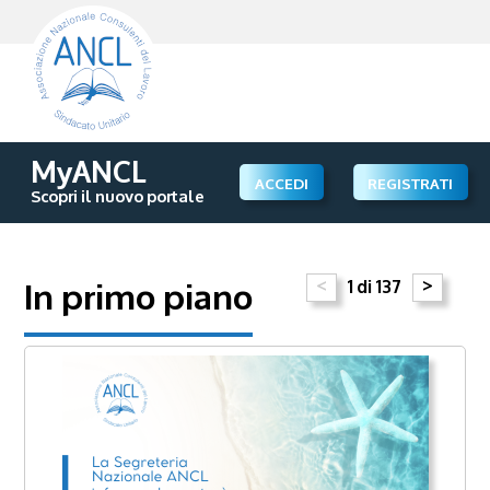
MyANCL
ACCEDI
REGISTRATI
Scopri il nuovo portale
In primo piano
<
>
1 di 137